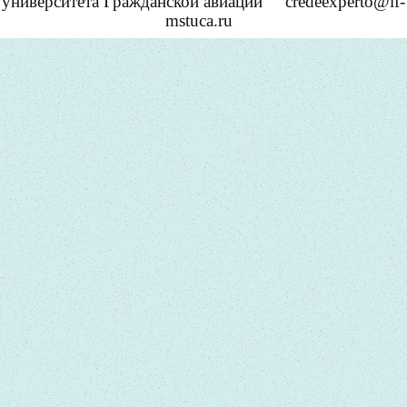
университета Гражданской авиации
credeexperto@if-
mstuca.ru