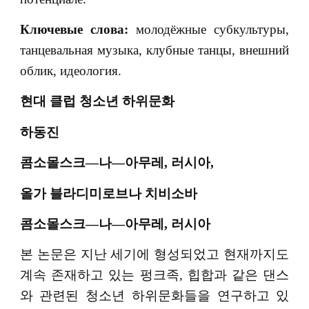
Ключевые слова:
молодёжные субкультуры,
танцевальная музыка, клубные танцы, внешний
облик, идеология.
현대
클럽
청소년
하위문화
하동진
콤소몰스크
—
나
—
아무레
,
러시아
,
올가
블라디미로브나
치비소바
콤소몰스크
—
나
—
아무레
,
러시아
본 논문은 지난 세기에 형성되었고 현재까지도
계속 존재하고 있는 펑크족, 힙합과 같은 댄스
와 관련된 청소년 하위문화들을 연구하고 있