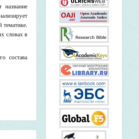
т название
нализирует
й тематике.
х словах в
го состава