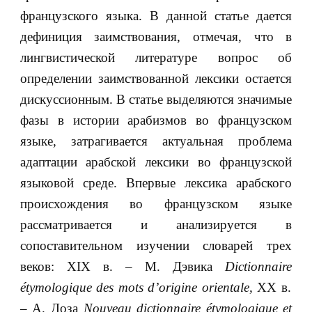
французского языка. В данной статье дается
дефиниция заимствования, отмечая, что в
лингвистической литературе вопрос об
определении заимствованной лексики остается
дискуссионным. В статье выделяются значимые
фазы в истории арабизмов во французском
языке, затрагивается актуальная проблема
адаптации арабской лексики во французской
языковой среде. Впервые лексика арабского
происхождения во французском языке
рассматривается и анализируется в
сопоставительном изучении словарей трех
веков: XIX в. – М. Дэвика
Dictionnaire
é
tymologique
des
mots
d
’
origine
orientale
,
XX в.
– А. Доза
Nouveau
dictionnaire
é
tymologique
et