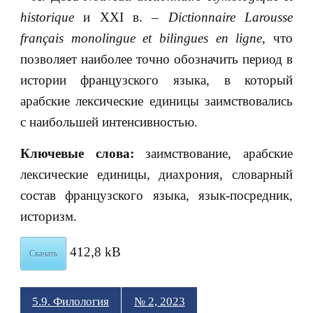
historique
и XXI в. –
Dictionnaire
Larousse
fran
ç
ais
monolingue
et
bilingues
en
ligne
, что
позволяет наиболее точно обозначить период в
истории французского языка, в который
арабские лексические единицы заимствовались
с наибольшей интенсивностью.
Ключевые слова:
заимствование, арабские
лексические единицы, диахрония, словарный
состав французского языка, язык-посредник,
историзм.
412,8 kB
Скачать
5.9. Филология
№ 2, 2023